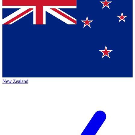
New Zealand