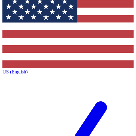
US (English)