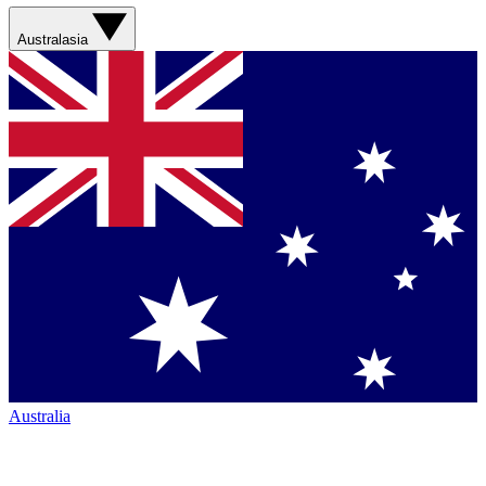
Australasia
Australia