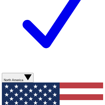
North America