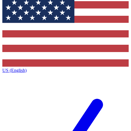
US (English)