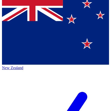
New Zealand