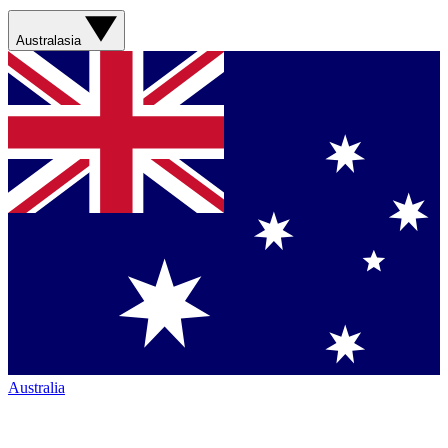
Australasia
Australia