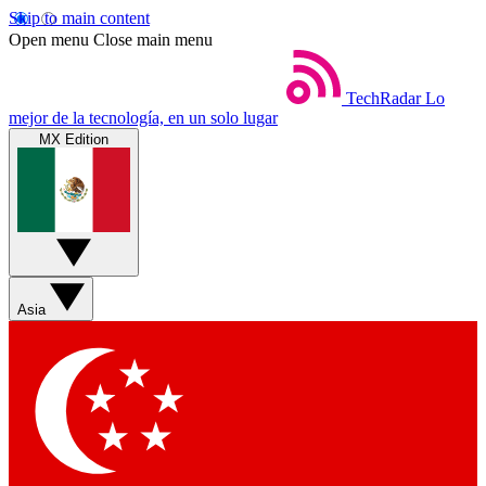
Skip to main content
Open menu
Close main menu
TechRadar
Lo
mejor de la tecnología, en un solo lugar
MX Edition
Asia