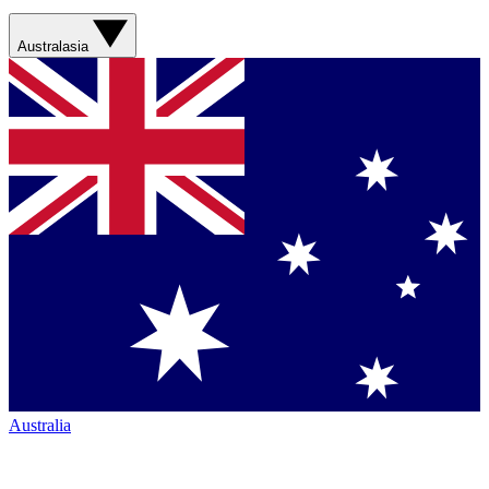
Australasia
Australia