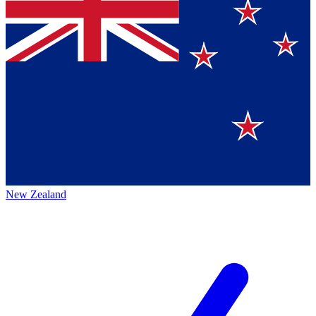
New Zealand