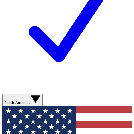
North America