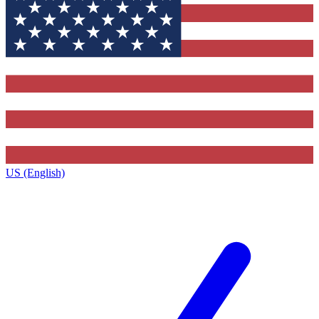
US (English)