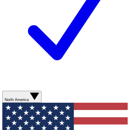
North America