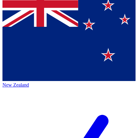
New Zealand