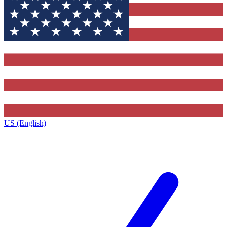
US (English)