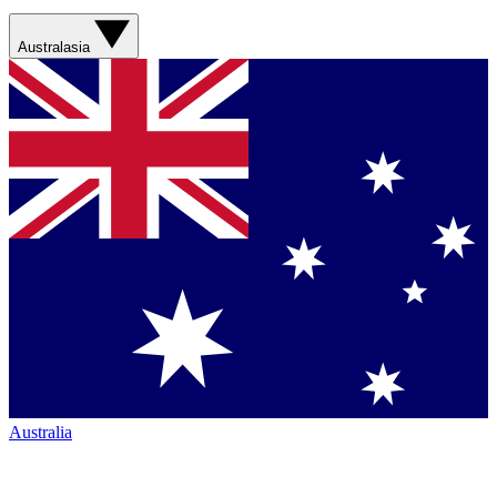
Australasia
Australia