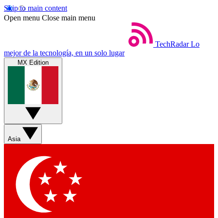
Skip to main content
Open menu
Close main menu
TechRadar
Lo
mejor de la tecnología, en un solo lugar
MX Edition
Asia