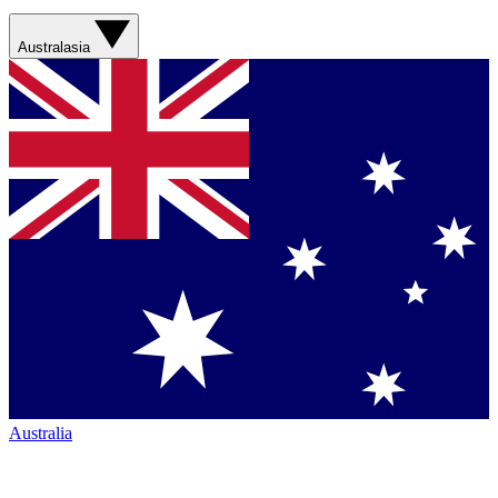
Australasia
Australia