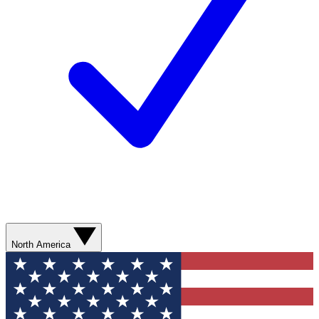
North America