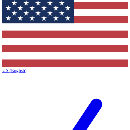
US (English)