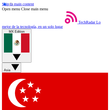
Skip to main content
Open menu
Close main menu
TechRadar
Lo
mejor de la tecnología, en un solo lugar
MX Edition
Asia