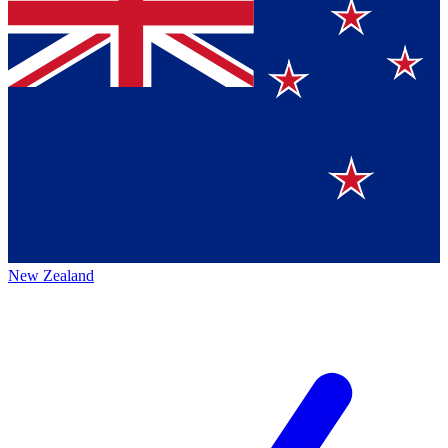
New Zealand