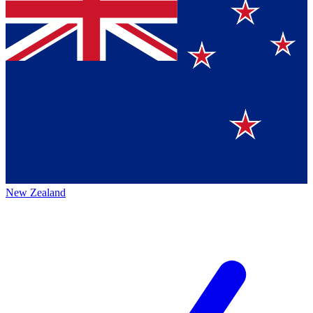
New Zealand