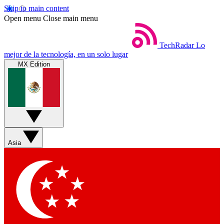
Skip to main content
Open menu
Close main menu
TechRadar
Lo
mejor de la tecnología, en un solo lugar
MX Edition
Asia