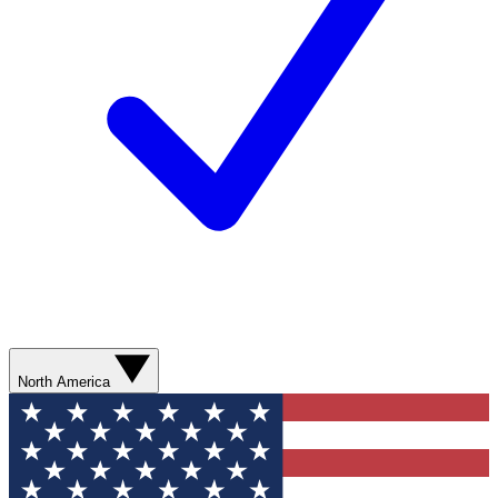
North America