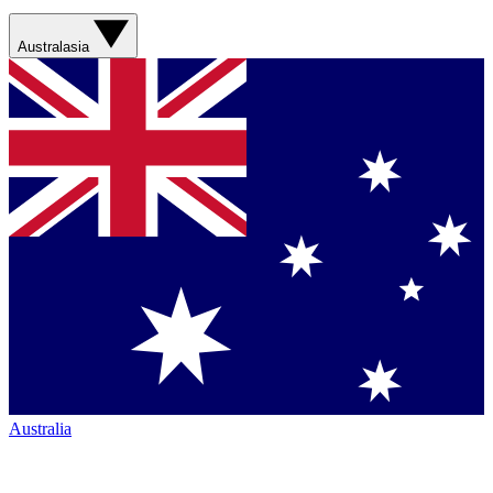
Australasia
Australia