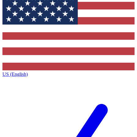
US (English)