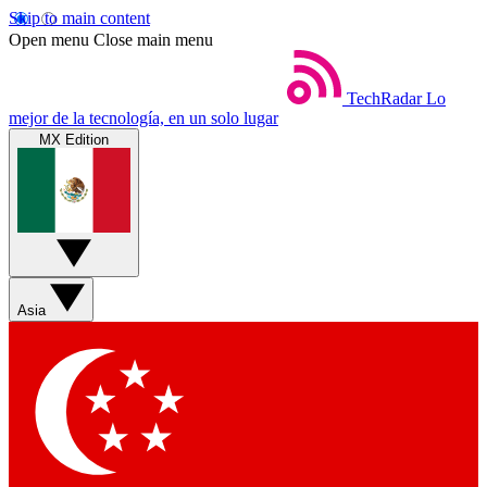
Skip to main content
Open menu
Close main menu
TechRadar
Lo
mejor de la tecnología, en un solo lugar
MX Edition
Asia