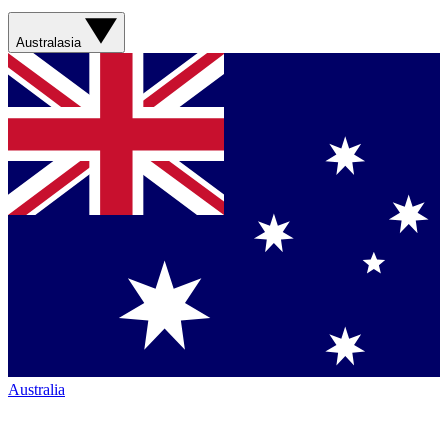
Australasia
Australia