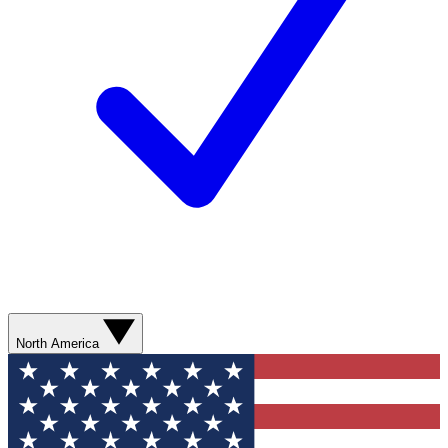
North America