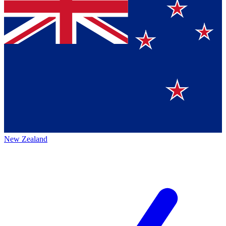
New Zealand