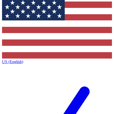
US (English)