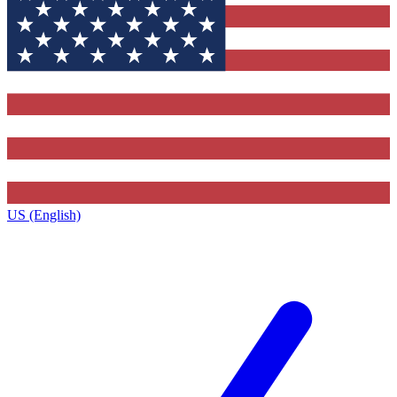
US (English)