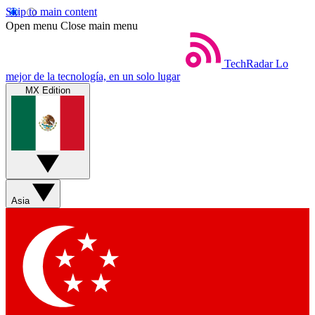
Skip to main content
Open menu
Close main menu
TechRadar
Lo
mejor de la tecnología, en un solo lugar
MX Edition
Asia