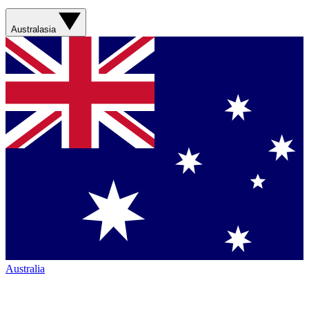
Australasia
Australia