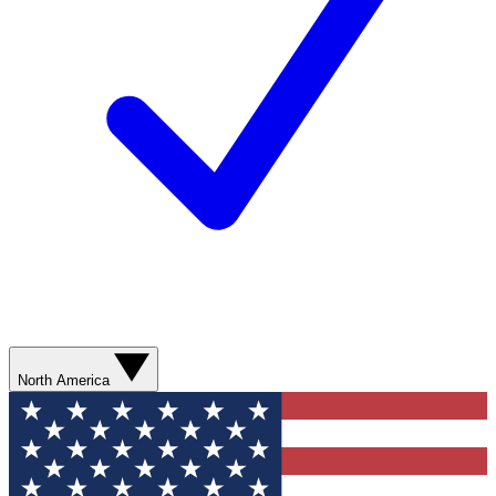
North America