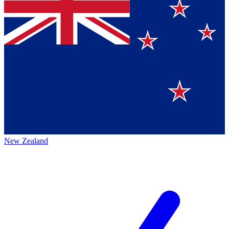
New Zealand