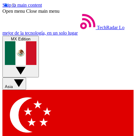
Skip to main content
Open menu
Close main menu
TechRadar
Lo
mejor de la tecnología, en un solo lugar
MX Edition
Asia