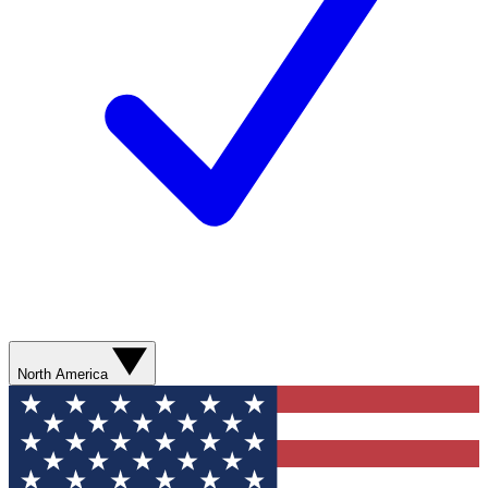
North America