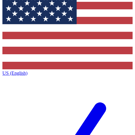
US (English)