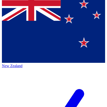
New Zealand