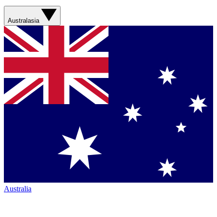
Australasia
Australia