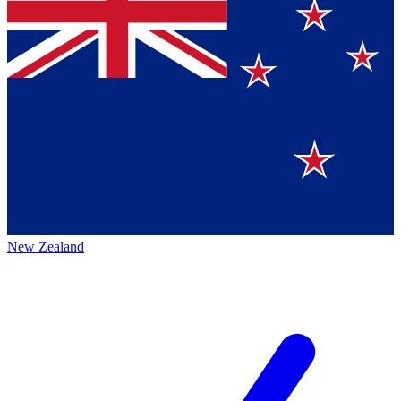
New Zealand