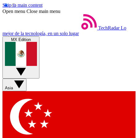
Skip to main content
Open menu
Close main menu
TechRadar
Lo
mejor de la tecnología, en un solo lugar
MX Edition
Asia