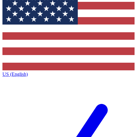
US (English)