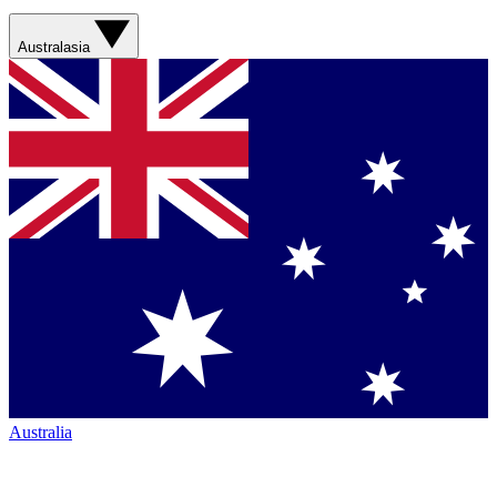
Australasia
Australia