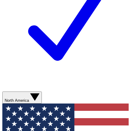
North America