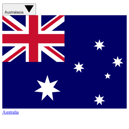
Australasia
Australia