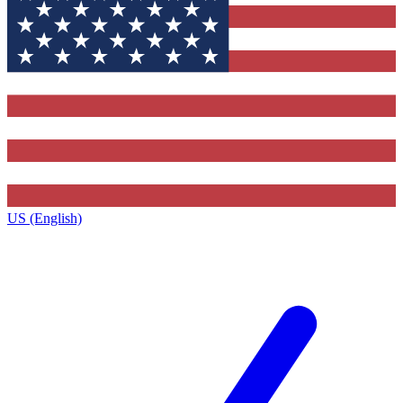
US (English)