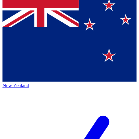
New Zealand