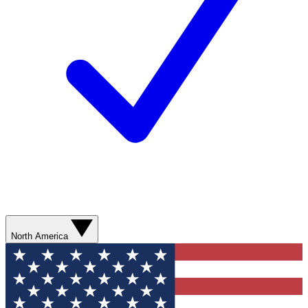
North America