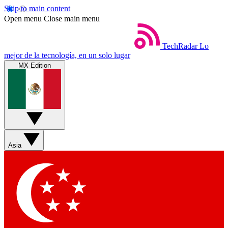
Skip to main content
Open menu
Close main menu
TechRadar
Lo
mejor de la tecnología, en un solo lugar
MX Edition
Asia