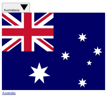
Australasia
Australia