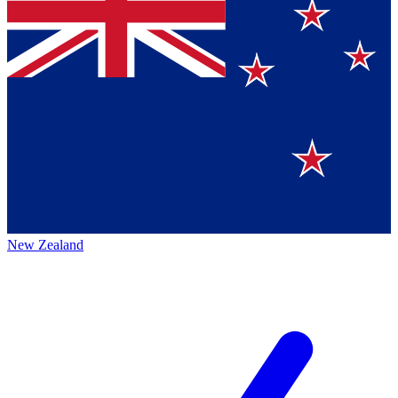
New Zealand