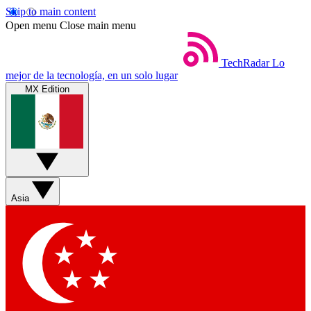
Skip to main content
Open menu
Close main menu
TechRadar
Lo
mejor de la tecnología, en un solo lugar
MX Edition
Asia