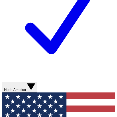
North America