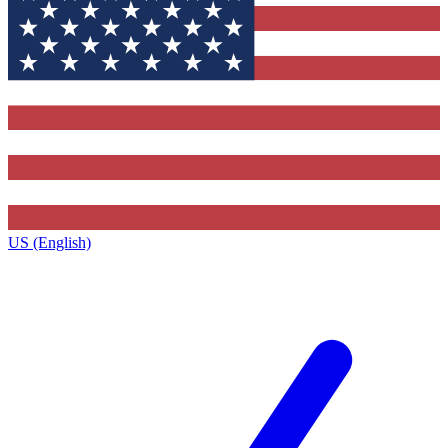
US (English)