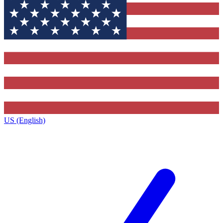
US (English)