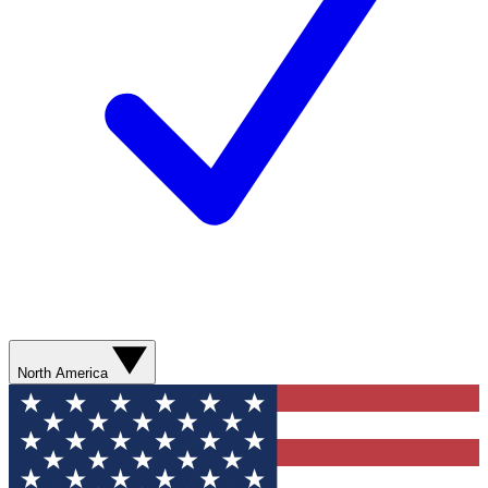
North America