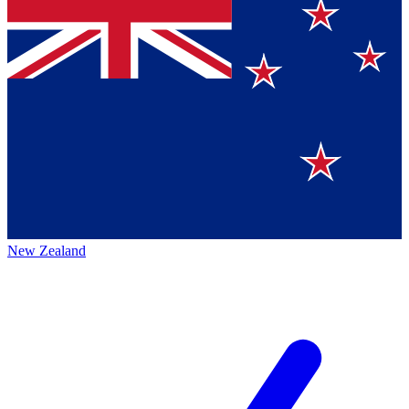
New Zealand