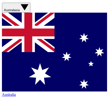
Australasia
Australia