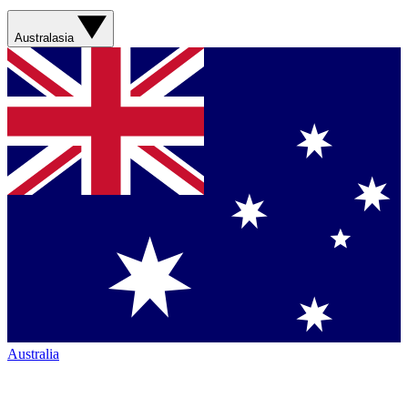
Australasia
Australia