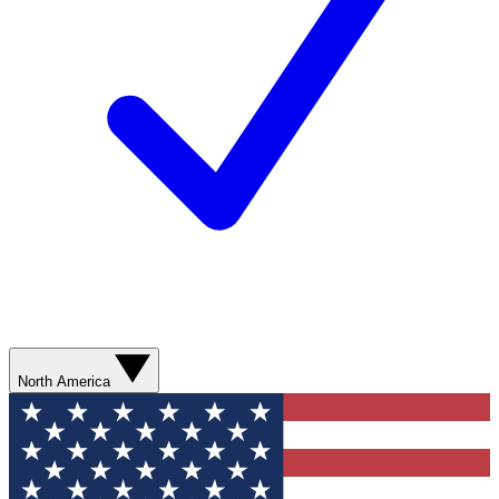
North America