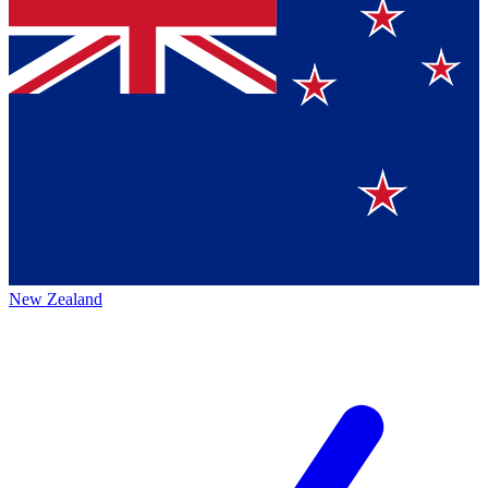
New Zealand