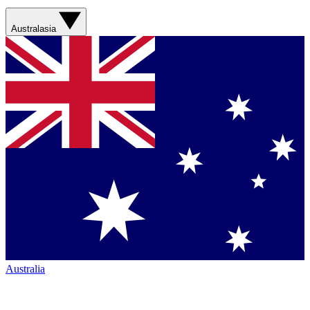
Australasia
Australia