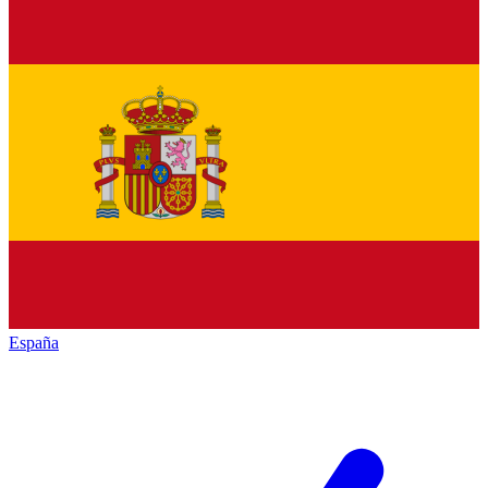
España