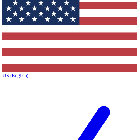
US (English)