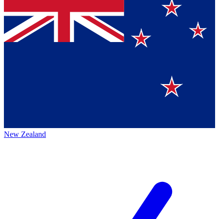
New Zealand