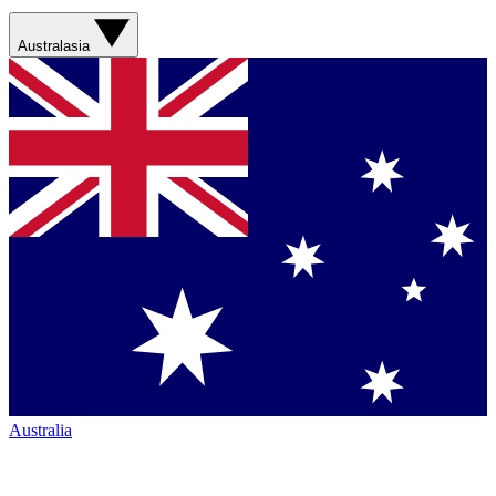
Australasia
Australia