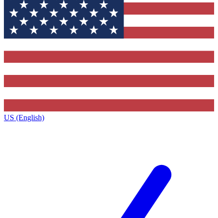
US (English)