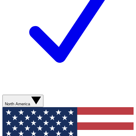
North America