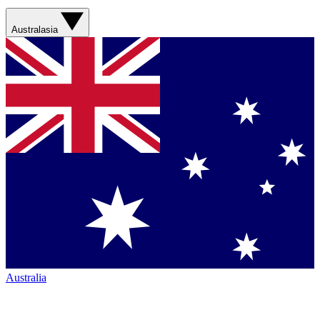
Australasia
Australia