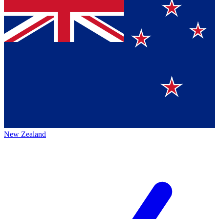
New Zealand