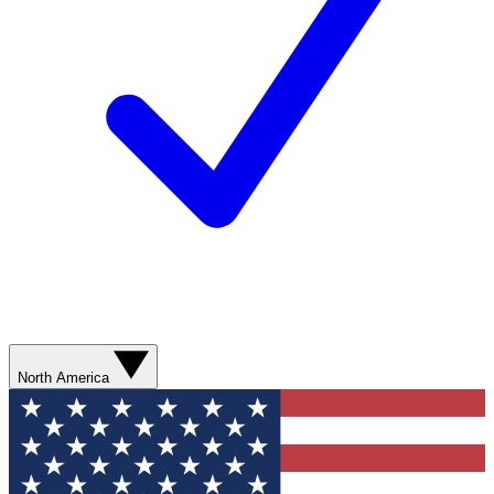
North America