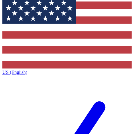
US (English)