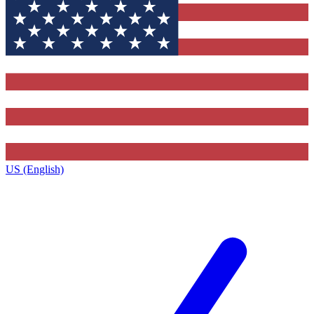
US (English)