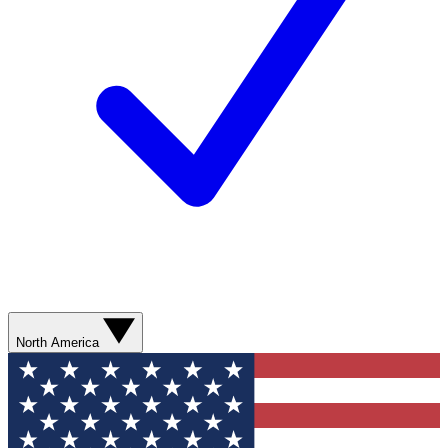
North America