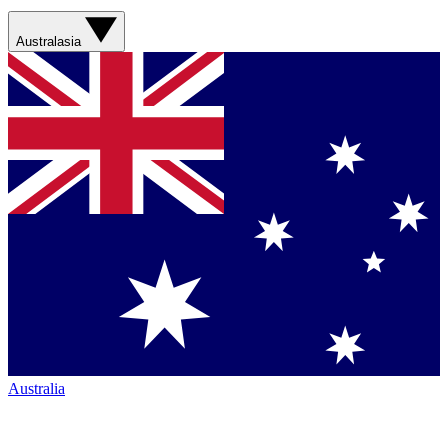
Australasia
Australia