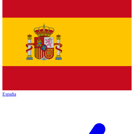
España