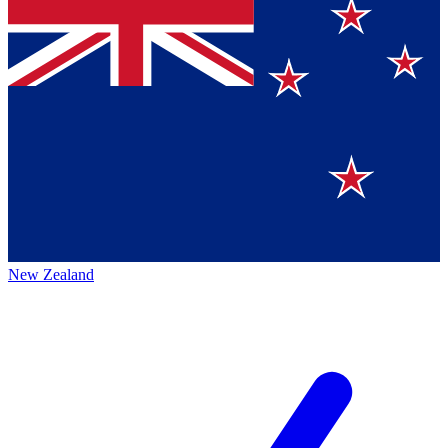
New Zealand