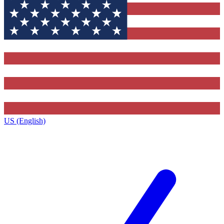
US (English)