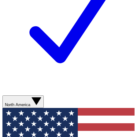
North America