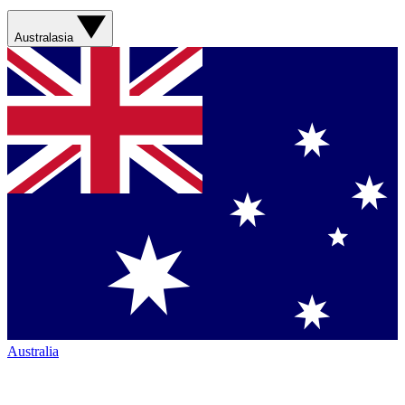
Australasia
Australia