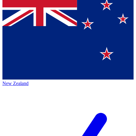
New Zealand