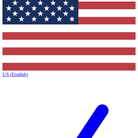
US (English)