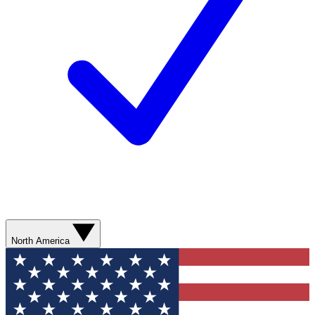
North America