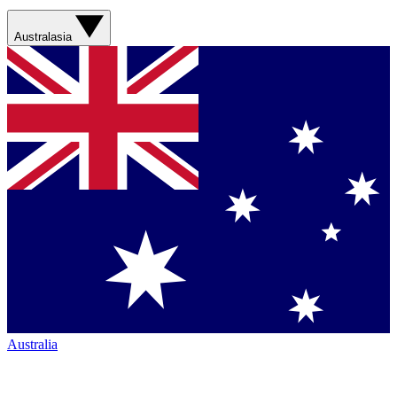
Australasia
Australia