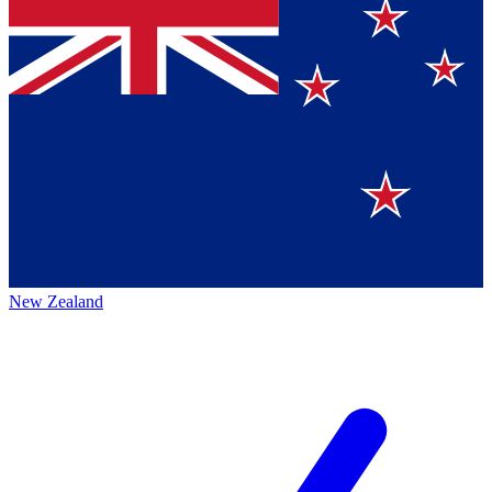
New Zealand