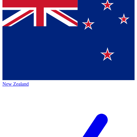
New Zealand