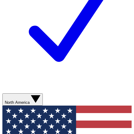
North America