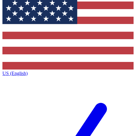
US (English)