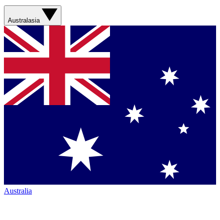
Australasia
Australia