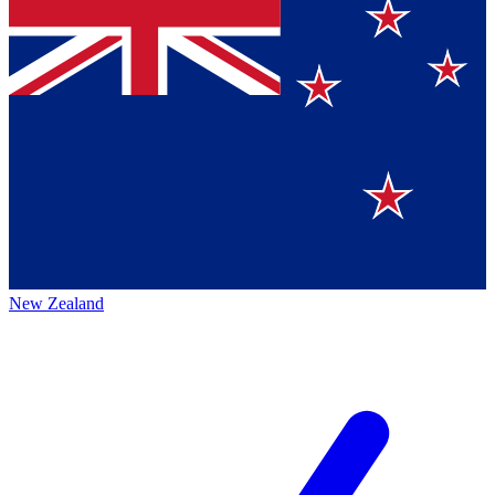
New Zealand