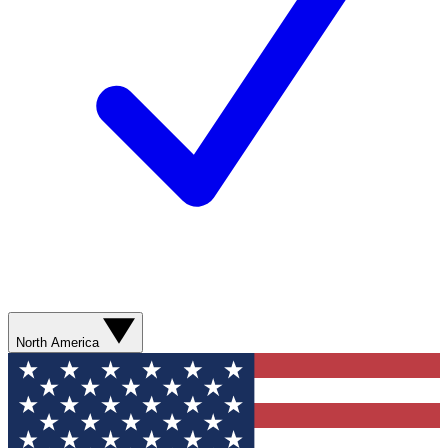
North America