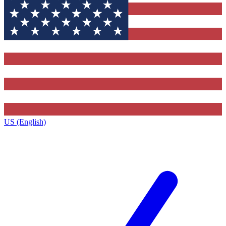
US (English)