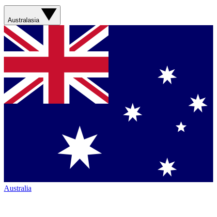
Australasia
Australia