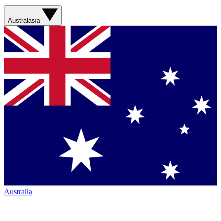
Australasia
Australia