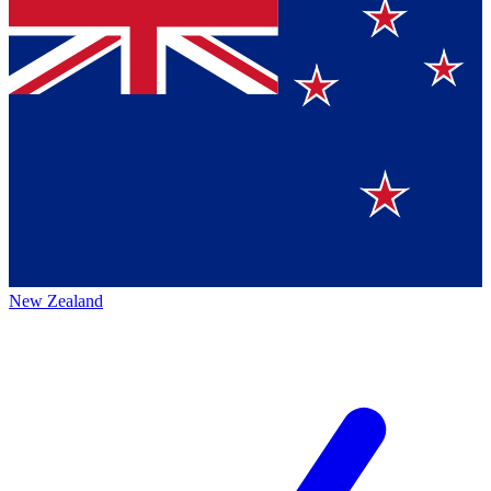
New Zealand