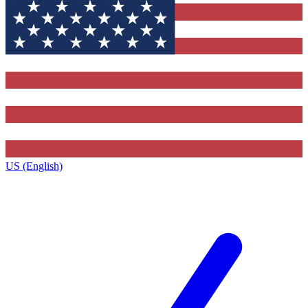
US (English)