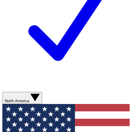
North America