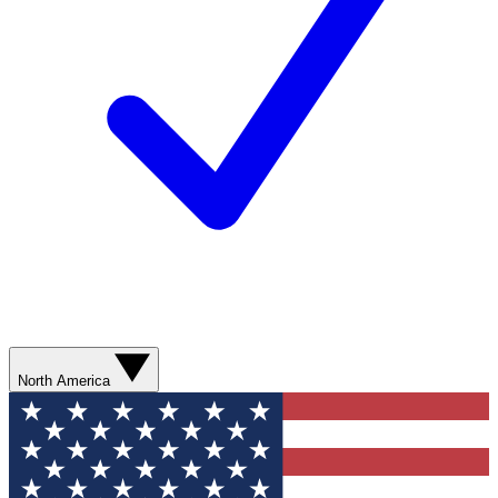
North America