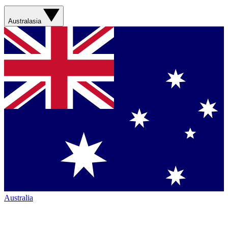
Australasia
Australia