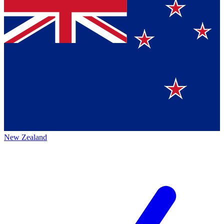
New Zealand