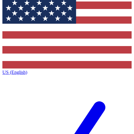
US (English)