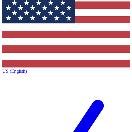
US (English)