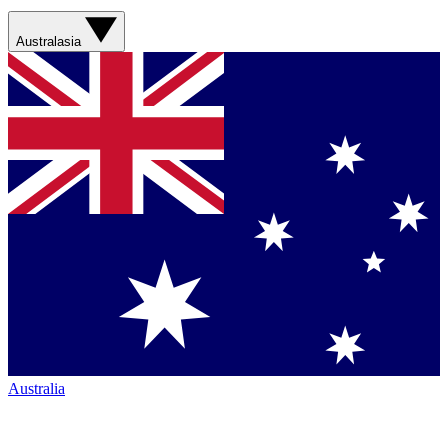
Australasia
Australia