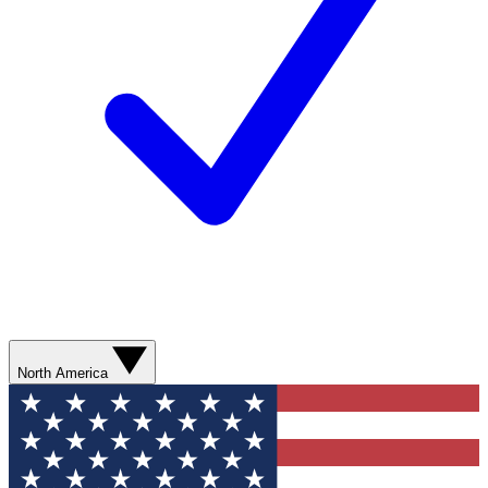
North America