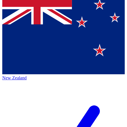
New Zealand