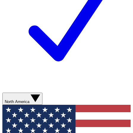
North America