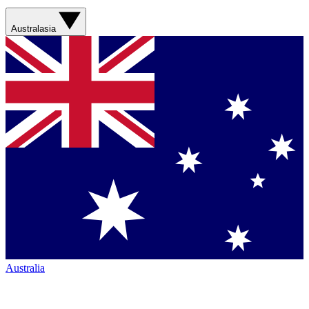
Australasia
Australia