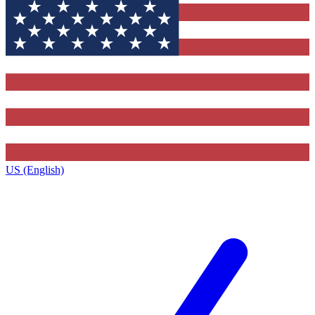
US (English)