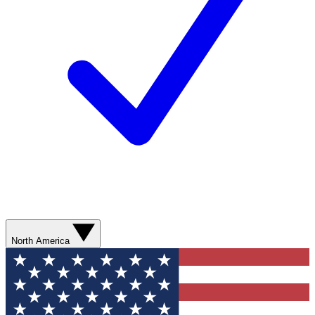
North America