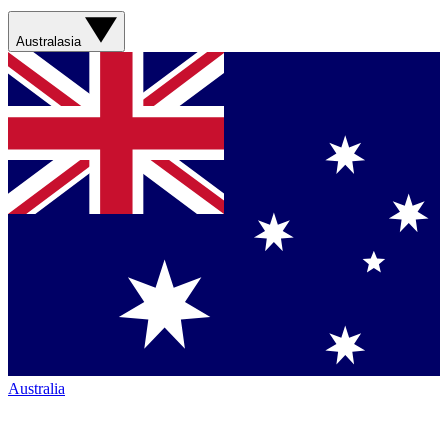
Australasia
Australia