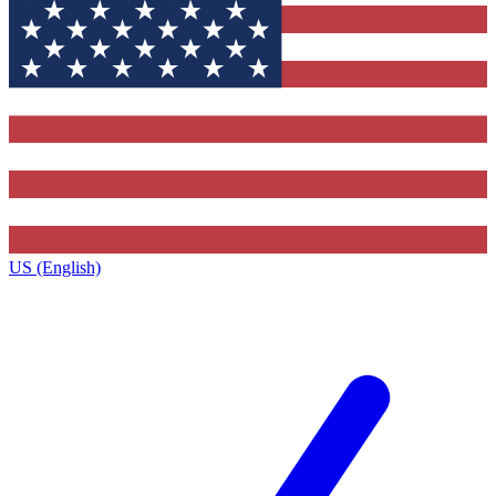
US (English)