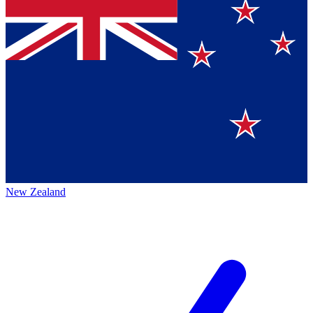
New Zealand