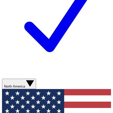
North America