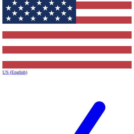
US (English)