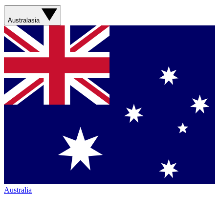
Australasia
Australia