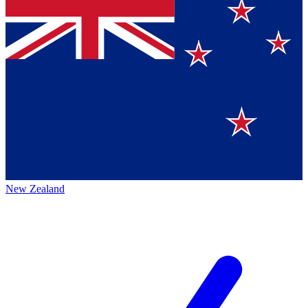
New Zealand