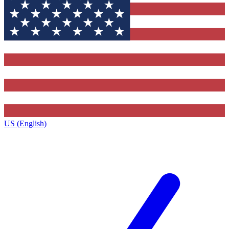
US (English)