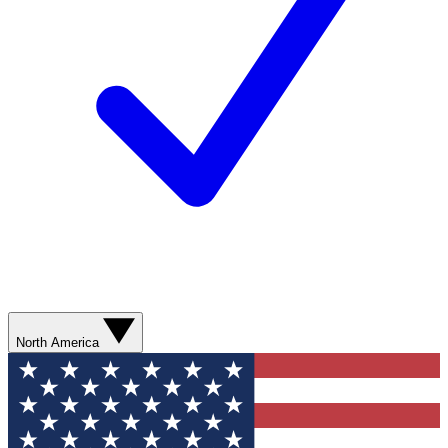
North America