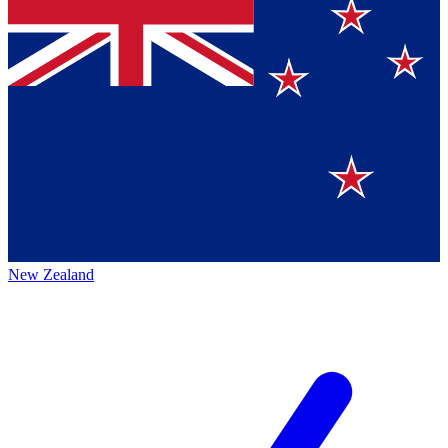
New Zealand