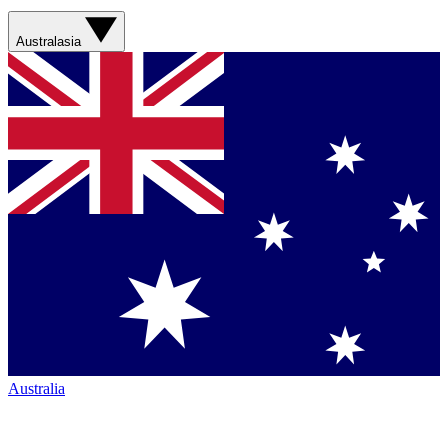
Australasia
Australia