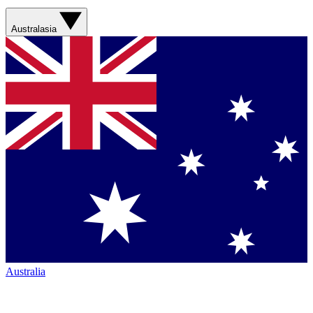
Australasia
Australia