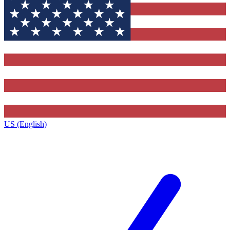
US (English)