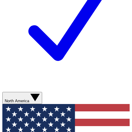
North America