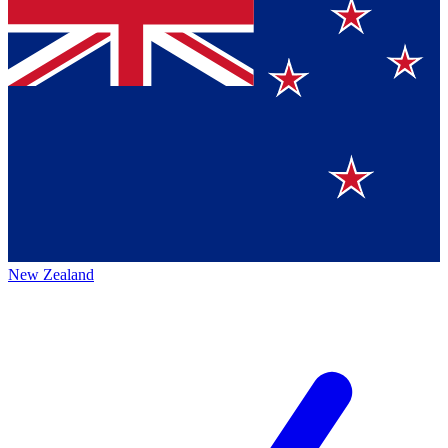
New Zealand