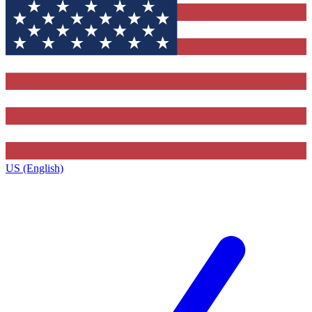
US (English)