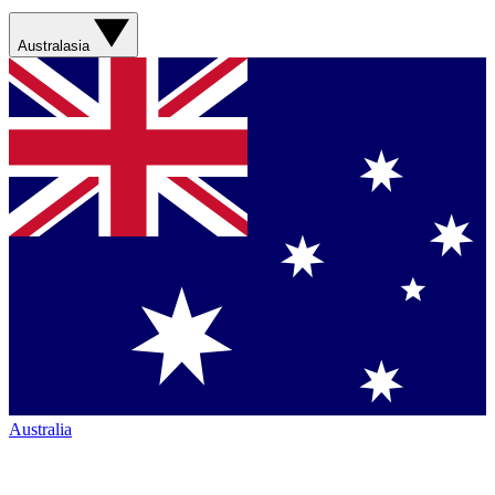
Australasia
Australia