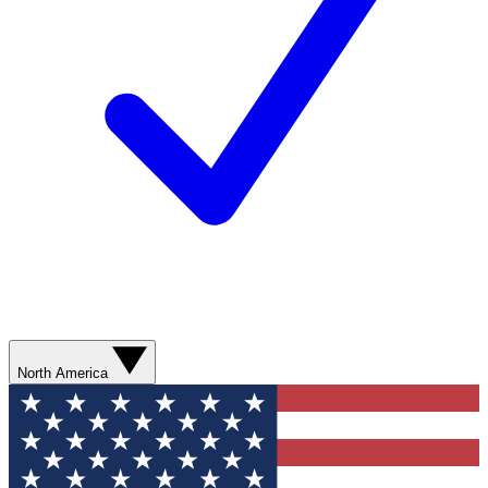
North America