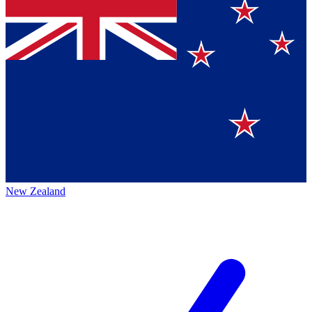
New Zealand