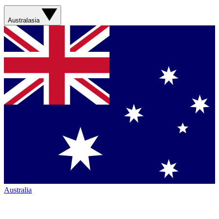
Australasia
Australia