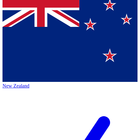
New Zealand