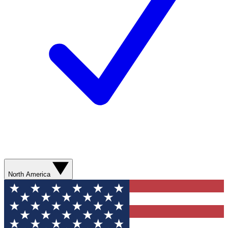
North America