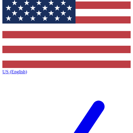
US (English)