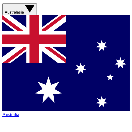
Australasia
Australia