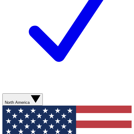
North America