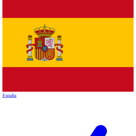
España