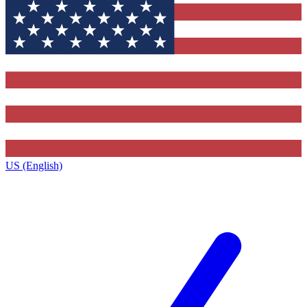
US (English)