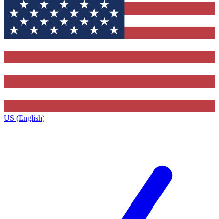
US (English)