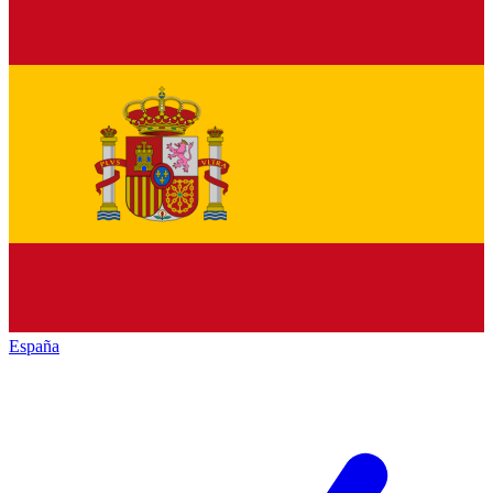
España