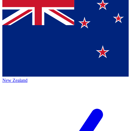
New Zealand