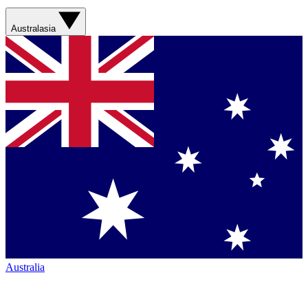
Australasia
Australia