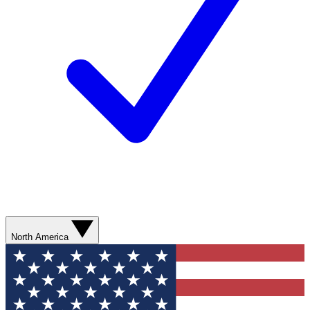
North America