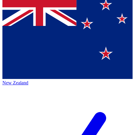
New Zealand