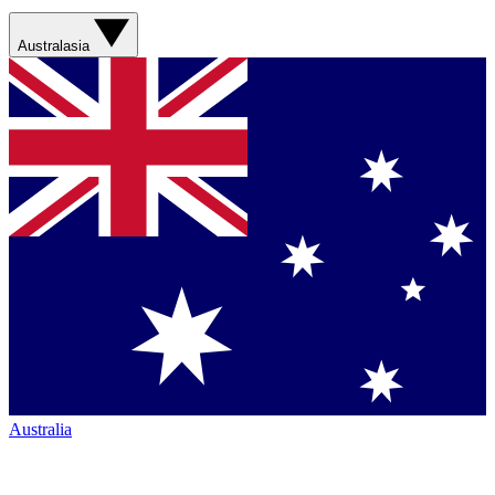
Australasia
Australia