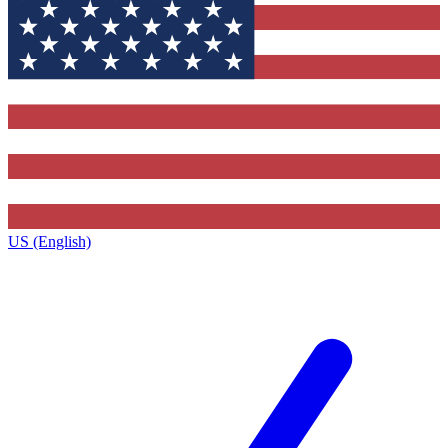
US (English)