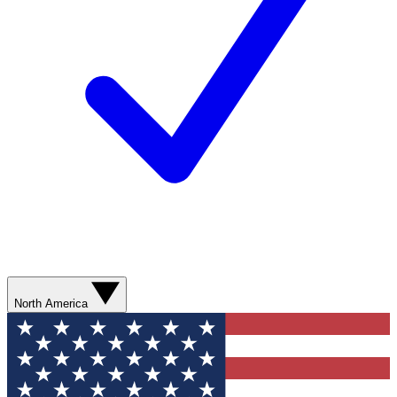
North America