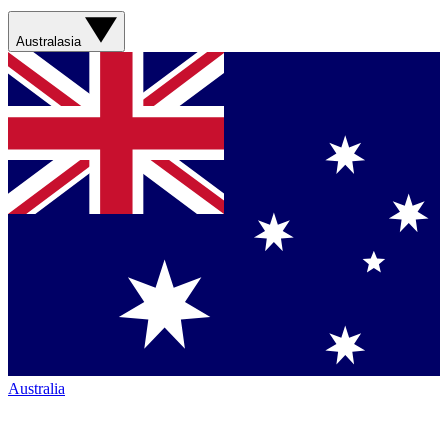
Australasia
Australia