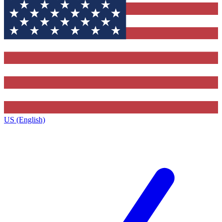
US (English)