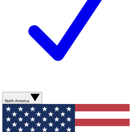
North America