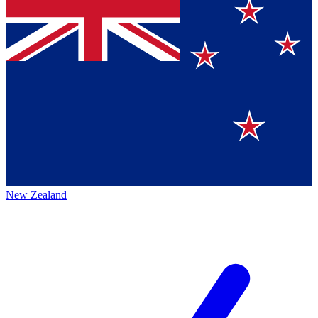
New Zealand