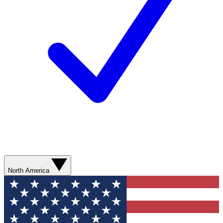
North America