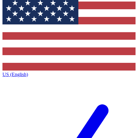
US (English)