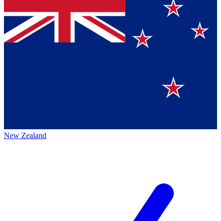
New Zealand