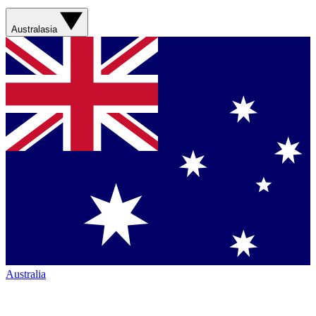
Australasia
Australia