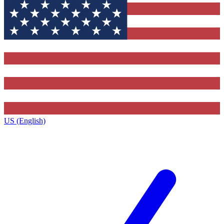
US (English)