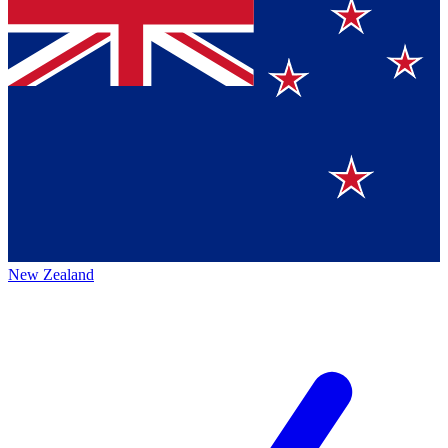
New Zealand