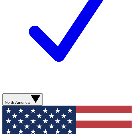
North America