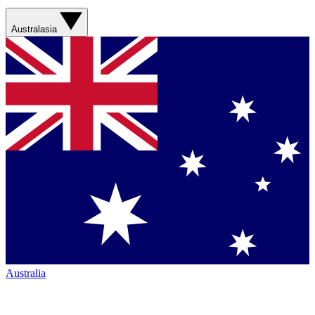
Australasia
Australia