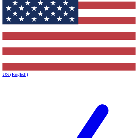
US (English)