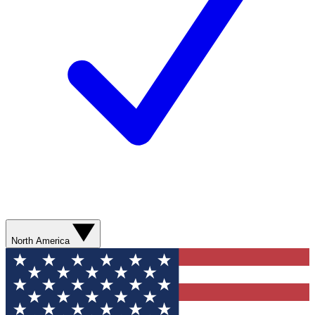
North America