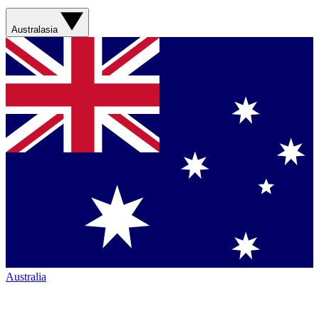
Australasia
Australia