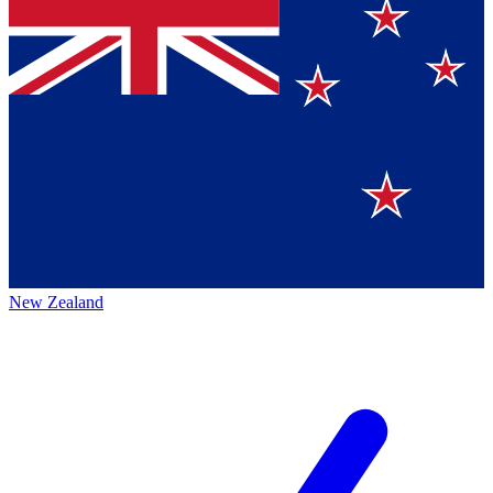
New Zealand