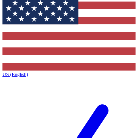
US (English)