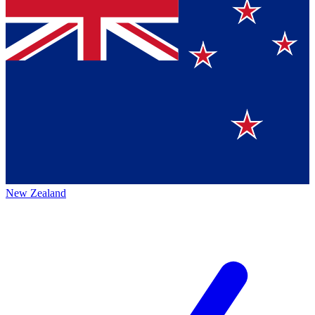
New Zealand