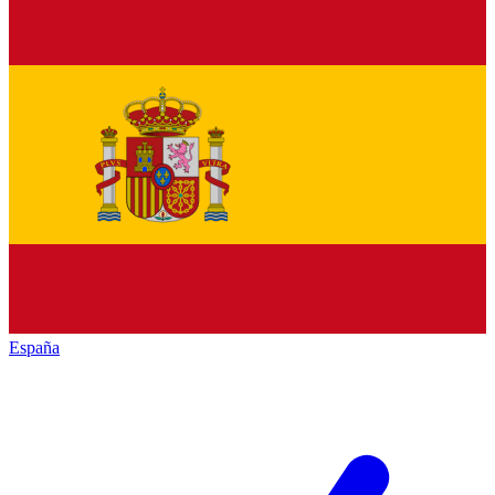
España