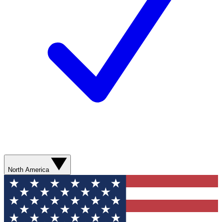
North America