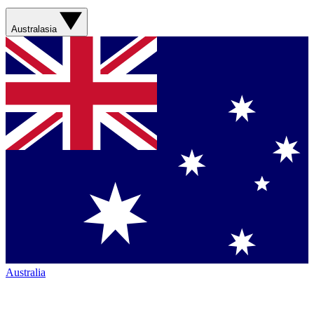
Australasia
Australia