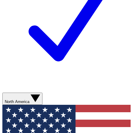
North America