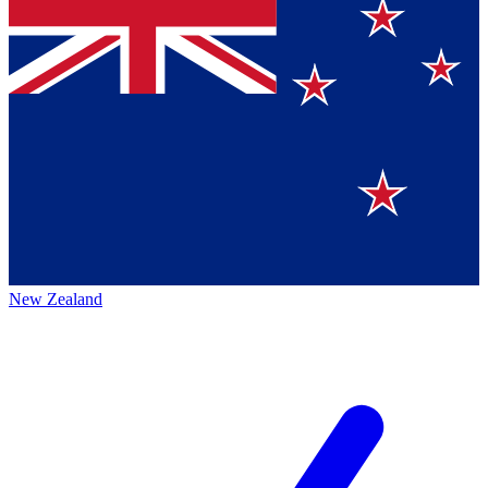
New Zealand