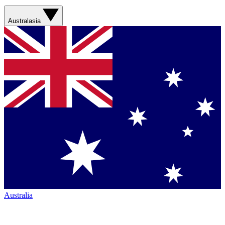
Australasia
Australia