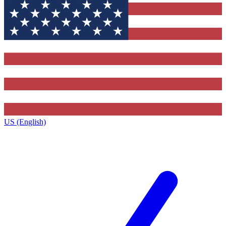
US (English)