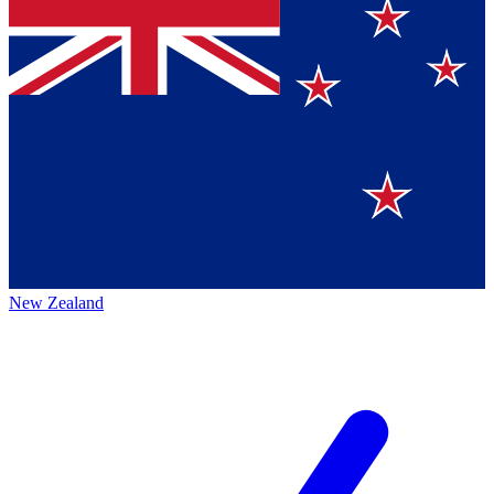
New Zealand