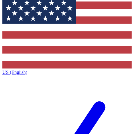
US (English)