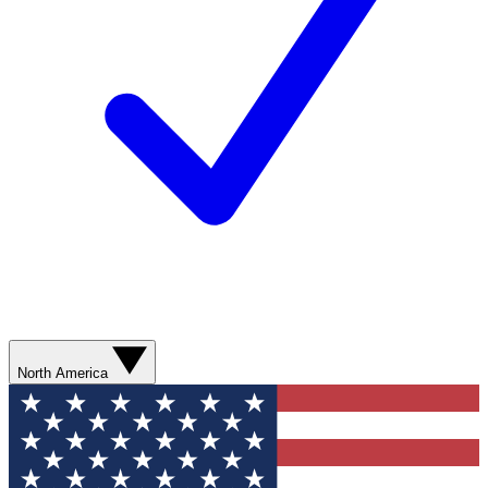
North America