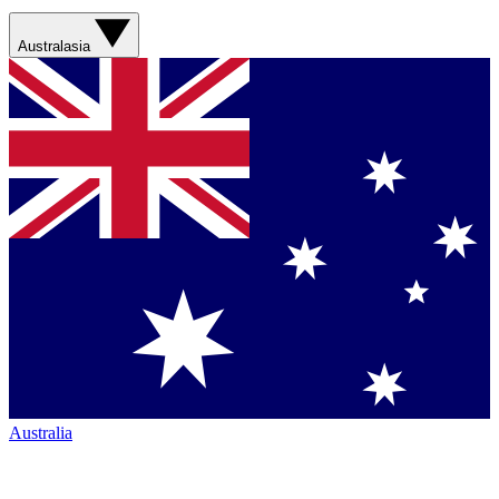
Australasia
Australia