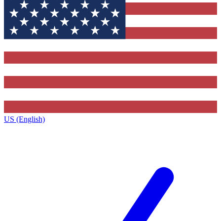
US (English)