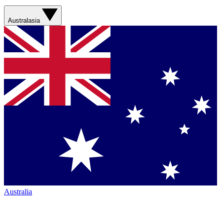
Australasia
Australia