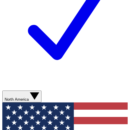
North America