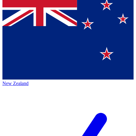
New Zealand