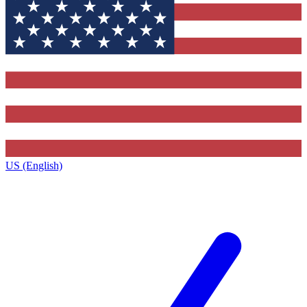
US (English)