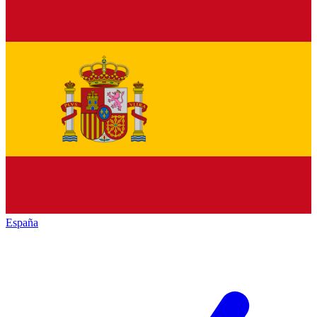
España