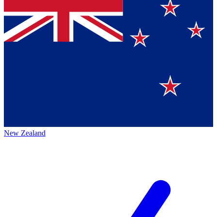
New Zealand