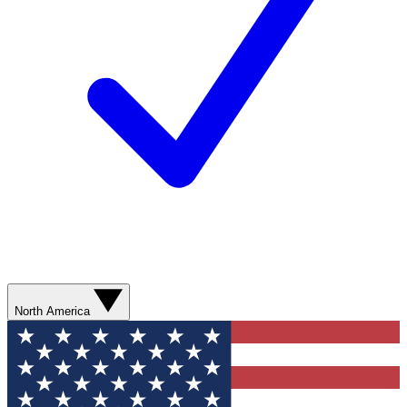
North America