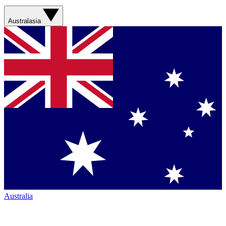
Australasia
Australia