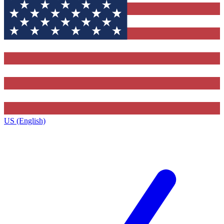
US (English)