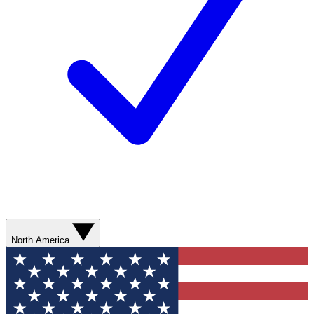
North America