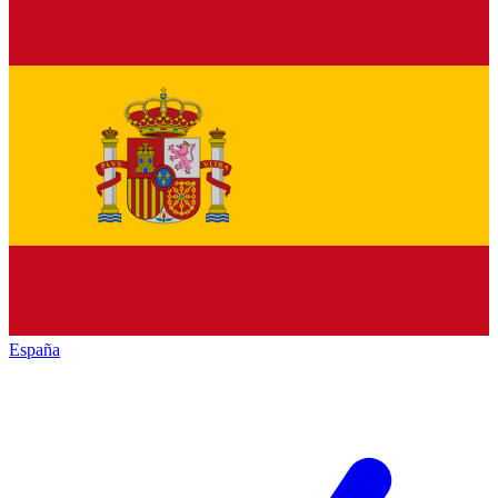
España