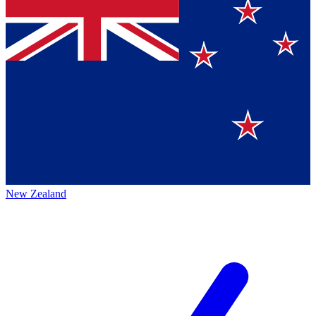
New Zealand