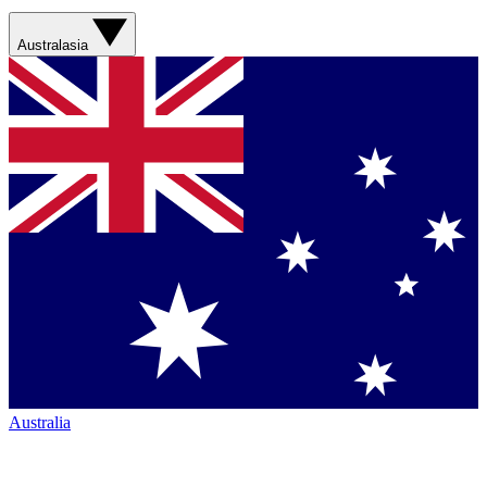
Australasia
Australia