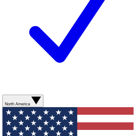
North America