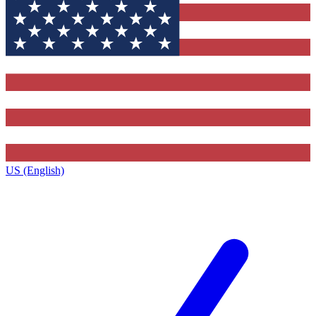
US (English)