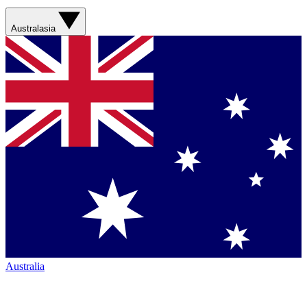
Australasia
Australia