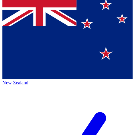
New Zealand