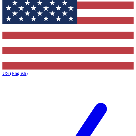
US (English)