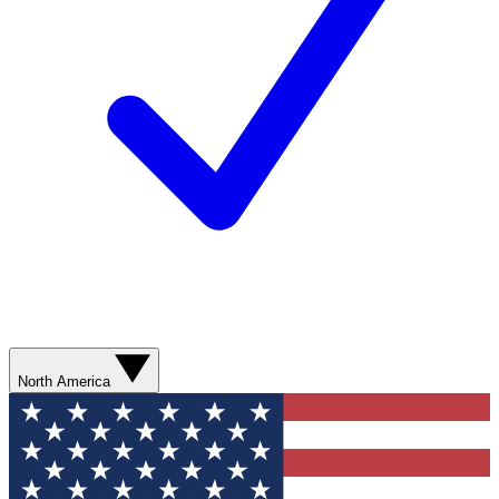
North America