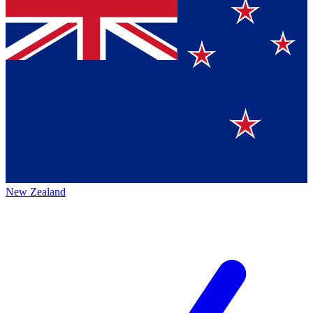
New Zealand