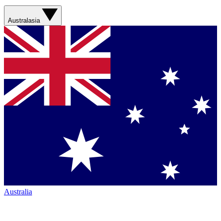
Australasia
Australia