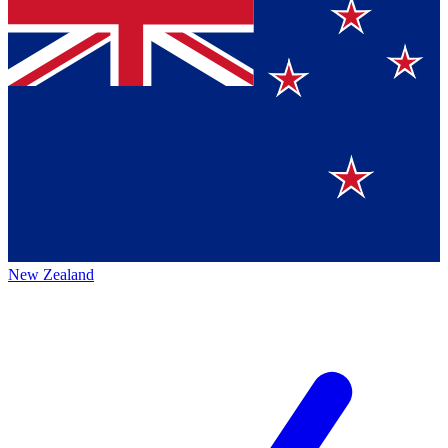
New Zealand