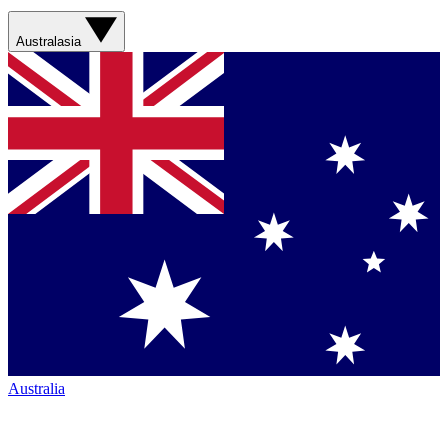
Australasia
Australia