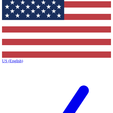
US (English)