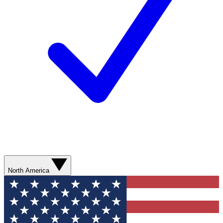
North America