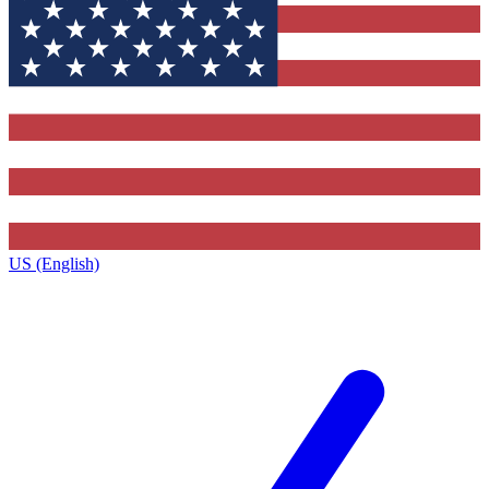
US (English)