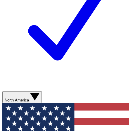
North America