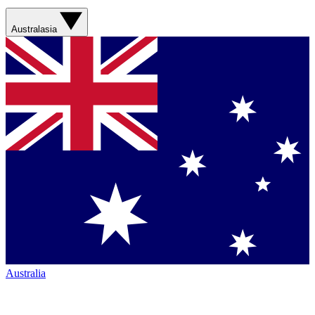
Australasia
Australia