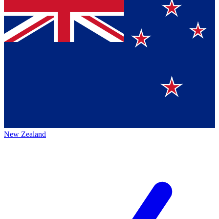
New Zealand