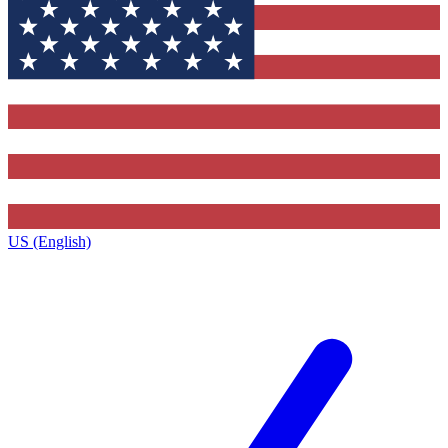
US (English)