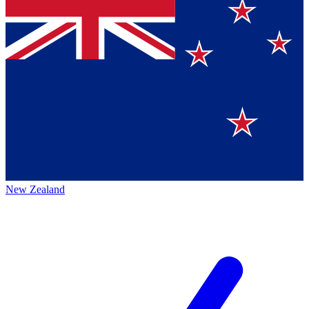
New Zealand