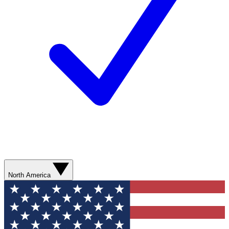
North America