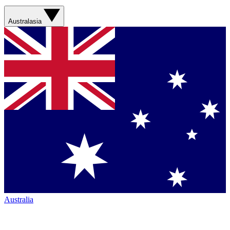
Australasia
Australia